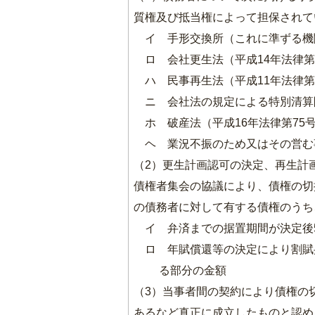
質権及び抵当権によって担保されて
イ 手形交換所（これに準ずる機
ロ 会社更生法（平成14年法律
ハ 民事再生法（平成11年法律
ニ 会社法の規定による特別清算
ホ 破産法（平成16年法律第7
ヘ 業況不振のため又はその営む
（2）更生計画認可の決定、再生計
債権者集会の協議により、債権の切
の債務者に対して有する債権のうち
イ 弁済までの据置期間が決定後
ロ 年賦償還等の決定により割賦
る部分の金額
（3）当事者間の契約により債権の
あるなど真正に成立したものと認め