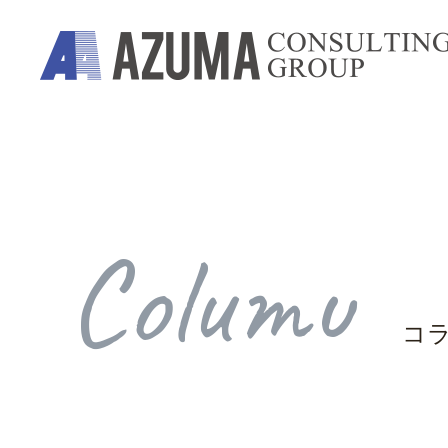
Columu
コ