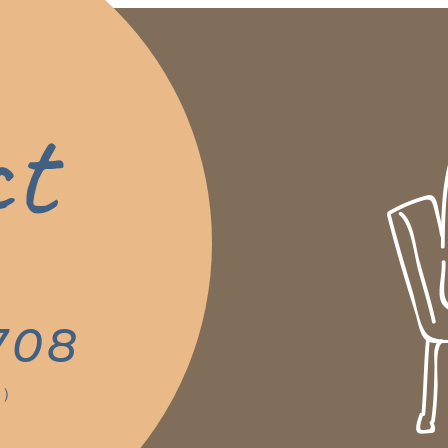
ct
。
708
く）