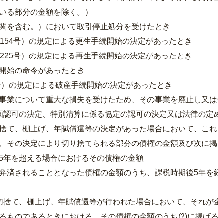
いる部分の金額を除く。）
関を含む。）において取引停止処分を受けたとき
第154号）の規定による更生手続開始の決定があったとき
第225号）の規定による再生手続開始の決定があったとき
開始の命令があったとき
5号）の規定による破産手続開始の決定があったとき
事業について重大な損失を受けたため、その事業を廃止し又は
画認可の決定、特別清算に係る協定の認可の決定又は法律の定
捨て、棚上げ、年賦償還等の決定があった場合において、これ
、その決定により切り捨てられる部分の債権の金額及び次に掲
5年を超える場合におけるその債権の金額
弁済されることとなった債権の金額のうち、課税時期後5年を
切捨て、棚上げ、年賦償還等が行われた場合において、それが
るものであるときにおける、その債権の金額のうち(2)に掲げ