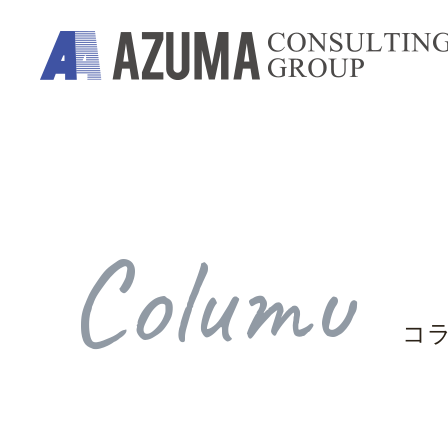
Columu
コ