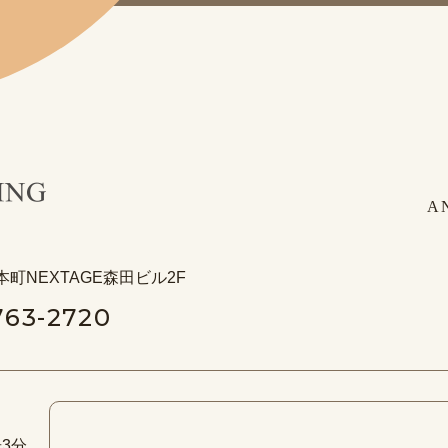
A
本町NEXTAGE森田ビル2F
763-2720
歩3分