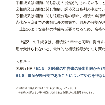
①相続又は遺贈に関し訴えの提起がなされているこ
②相続又は遺贈に関し和解、調停又は審判の申立て
③相続又は遺贈に関し遺産分割の禁止、相続の承認
④①から③までの書類以外の書類で、財産の分割が
上記のような書類の準備も必要となるため、余裕を
上記2．の手続きは、相続税の申告と同時に提出す
用が受けられないと、最終的な相続税額がかなり変
＜参考＞
国税庁HP「
B1-5 相続税の申告書の提出期限から
B1-6 遺産が未分割であることについてやむを得
※文書作成日時点での法令に基づく内容となっております。
本情報の転載および著作権法に定められた条件以外の複製等を禁じます。