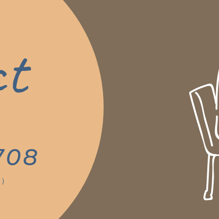
ct
。
708
く）