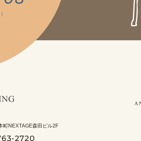
く）
A
本町NEXTAGE森田ビル2F
763-2720