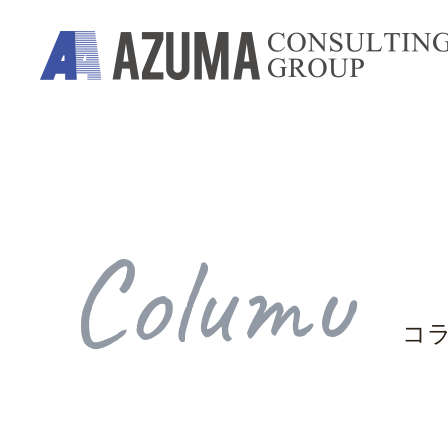
Columu
コ