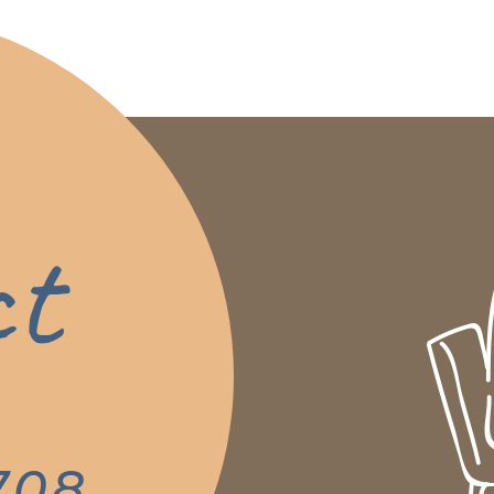
ct
。
708