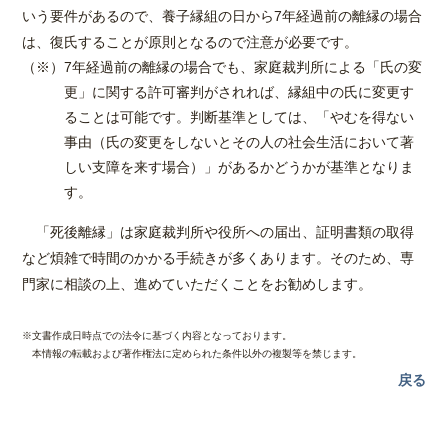
いう要件があるので、養子縁組の日から7年経過前の離縁の場合
は、復氏することが原則となるので注意が必要です。
（※）7年経過前の離縁の場合でも、家庭裁判所による「氏の変
更」に関する許可審判がされれば、縁組中の氏に変更す
ることは可能です。判断基準としては、「やむを得ない
事由（氏の変更をしないとその人の社会生活において著
しい支障を来す場合）」があるかどうかが基準となりま
す。
「死後離縁」は家庭裁判所や役所への届出、証明書類の取得
など煩雑で時間のかかる手続きが多くあります。そのため、専
門家に相談の上、進めていただくことをお勧めします。
※文書作成日時点での法令に基づく内容となっております。
本情報の転載および著作権法に定められた条件以外の複製等を禁じます。
戻る